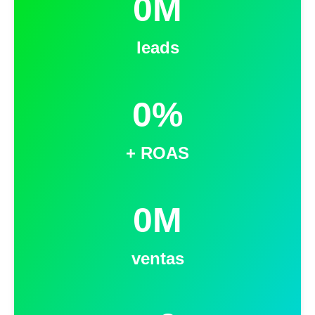
0
M
leads
0
%
+ ROAS
0
M
ventas