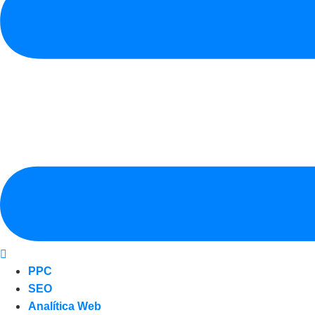
PPC
SEO
Analítica Web