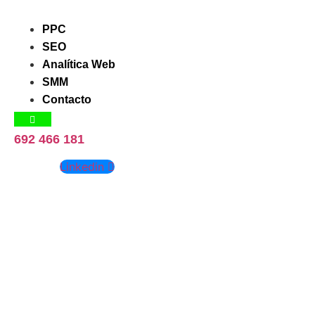
Ir
al
PPC
contenido
SEO
Analítica Web
SMM
Contacto
692 466 181
Linkedin