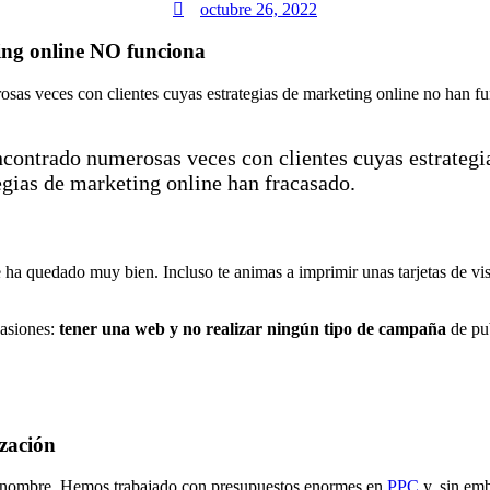
octubre 26, 2022
ting online NO funciona
sas veces con clientes cuyas estrategias de marketing online no han fu
encontrado numerosas veces con clientes cuyas estrateg
egias de marketing online han fracasado.
e ha quedado muy bien. Incluso te animas a imprimir unas tarjetas de v
casiones:
tener una web y no realizar ningún tipo de campaña
de pub
ización
 renombre. Hemos trabajado con presupuestos enormes en
PPC
y, sin emb