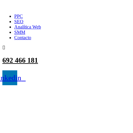
PPC
SEO
Analítica Web
SMM
Contacto
692 466 181
inkedin