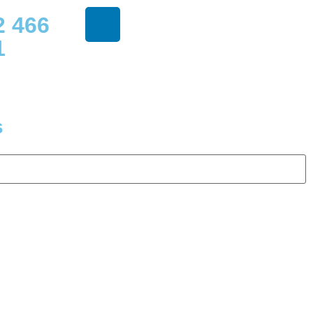
2 466
1
s