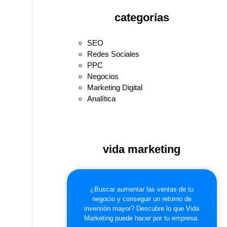
categorías
SEO
Redes Sociales
PPC
Negocios
Marketing Digital
Analítica
vida marketing
¿Buscar aumentar las ventas de tu
negocio y conseguir un retorno de
inversión mayor? Descubre lo que Vida
Marketing puede hacer por tu empresa.